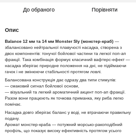
До обраного
Порівняти
Опис
Balance 12 мм та 14 мм Monster Sly (монстер-краб)
—
збалансовано нейтральної плавучості насадка, створена з
двох компонентів: тонучої бойлової частини та легкої поп-ап
фракції. Така комбінація формує класичний вафтерс-ефект —
насадка зберігає природне положення на дні, не підіймаючи
гачок і не змінюючи стабільності протягом ловлі.
Балансована конструкція дає одразу два типи стимулів:
— смаковий сигнал бойлової основи,
— візуальний та легкий ароматичний акцент поп-ап фракції.
Разом вони працюють як точкова приманка, яку риба легко
помічає.
Насадка довго зберігає баланс у воді, не втрачаючи правильну
подачу.
Аромат монстер-краба — потужний морсько-ракоподібний
профіль, що показує високу ефективність протягом усього