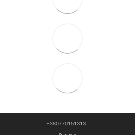
+380770151313
Контакти