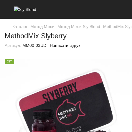
Каталог
Метод Мікси
Метод Мікси Sly Blend
MethodMix Slyb
MethodMix Slyberry
Артикул:
MM00-03UD
Написати відгук
ХІТ