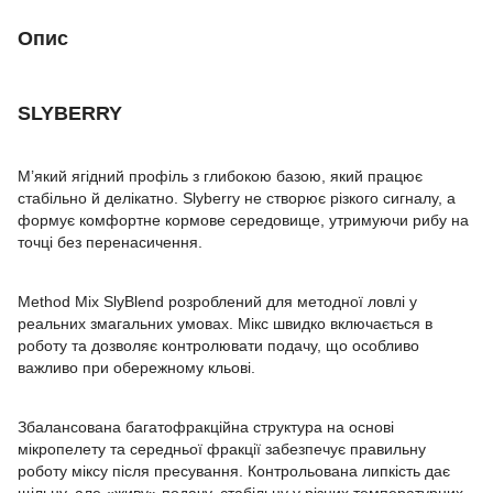
Опис
SLYBERRY
М’який ягідний профіль з глибокою базою, який працює
стабільно й делікатно. Slyberry не створює різкого сигналу, а
формує комфортне кормове середовище, утримуючи рибу на
точці без перенасичення.
Method Mix SlyBlend розроблений для методної ловлі у
реальних змагальних умовах. Мікс швидко включається в
роботу та дозволяє контролювати подачу, що особливо
важливо при обережному кльові.
Збалансована багатофракційна структура на основі
мікропелету та середньої фракції забезпечує правильну
роботу міксу після пресування. Контрольована липкість дає
щільну, але «живу» подачу, стабільну у різних температурних