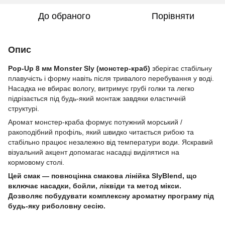
До обраного
Порівняти
Опис
Pop-Up 8 мм Monster Sly (монстер-краб)
зберігає стабільну
плавучість і форму навіть після тривалого перебування у воді.
Насадка не вбирає вологу, витримує грубі голки та легко
підрізається під будь-який монтаж завдяки еластичній
структурі.
Аромат монстер-краба формує потужний морський /
ракоподібний профіль, який швидко читається рибою та
стабільно працює незалежно від температури води. Яскравий
візуальний акцент допомагає насадці виділятися на
кормовому столі.
Цей смак — повноцінна смакова лінійка SlyBlend, що
включає насадки, бойли, ліквіди та метод мікси.
Дозволяє побудувати комплексну ароматну програму під
будь-яку риболовну сесію.