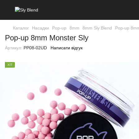
Каталог
Насадки
Pop-up
8mm
8mm Sly Blend
Pop-up 8mm
Pop-up 8mm Monster Sly
Артикул:
PP08-02UD
Написати відгук
ХІТ